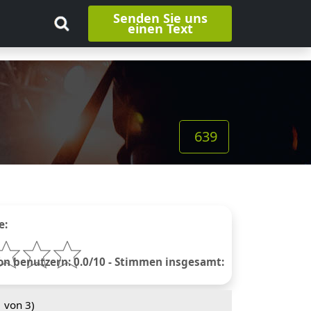
Senden Sie uns
einen Text
639
e:
 benutzern: 0.0/10 - Stimmen insgesamt:
1
von 3)