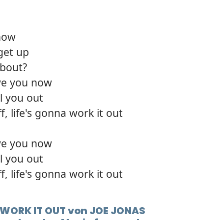
12.
Hey b
now
13.
What 
get up
14.
You g
about?
ve you now
15.
Const
l you out
, life's gonna work it out
ve you now
l you out
, life's gonna work it out
t WORK IT OUT von JOE JONAS