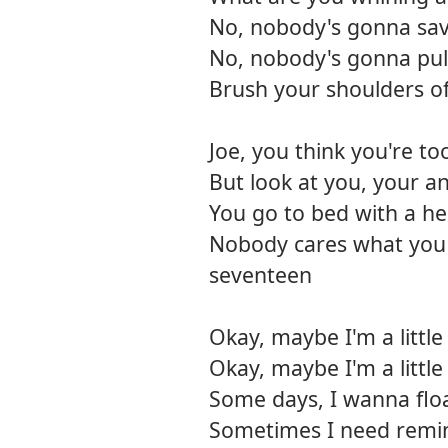
No, nobody's gonna sa
No, nobody's gonna pul
Brush your shoulders off
Joe, you think you're to
But look at you, your an
You go to bed with a hea
Nobody cares what you
seventeen
Okay, maybe I'm a littl
Okay, maybe I'm a littl
Some days, I wanna flo
Sometimes I need remi