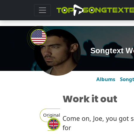
Songtext Wo
Albums
Song
Work it out
Original
Come on, Joe, you got 
for