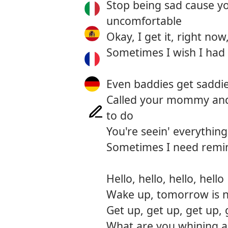
Stop being sad cause y
uncomfortable
Okay, I get it, right now
Sometimes I wish I had 
Even baddies get saddie
Called your mommy and
to do
You're seein' everything
Sometimes I need remi
Hello, hello, hello, hello
Wake up, tomorrow is 
Get up, get up, get up, 
What are you whining 