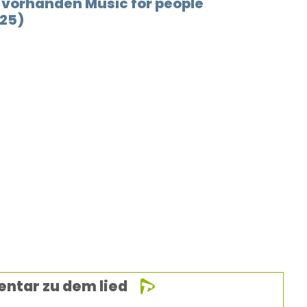
 vorhanden Music for people
025)
entar zu dem lied