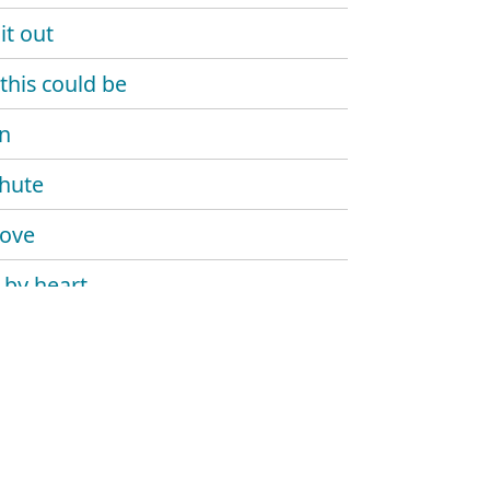
it out
this could be
n
hute
love
 by heart
y blonde
n best friend
t sunshine
our wine