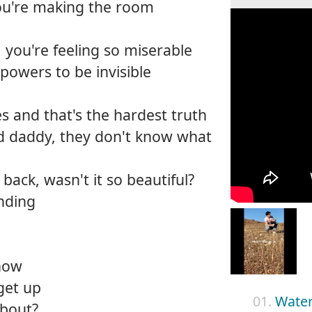
ou're making the room
, you're feeling so miserable
powers to be invisible
s and that's the hardest truth
 daddy, they don't know what
 back, wasn't it so beautiful?
nding
now
get up
01.
Water
about?