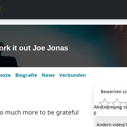
rk it out Joe Jonas
texte
Biografie
News
Verbunden
Bewerten si
Abstimmung von
so much more to be grateful
0
Ändern video(