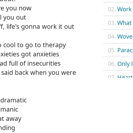
ve you now
02.
Work 
l you out
03.
What 
, life's gonna work it out
04.
Wove
o cool to go to therapy
05.
Parac
xieties got anxieties
d full of insecurities
06.
Only 
 said back when you were
07.
Heart
08.
Hone
e dramatic
09.
My ow
e manic
at away
10.
Velve
nding
11.
Sip y