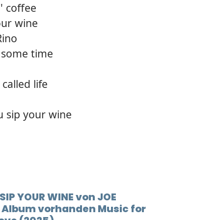
' coffee
our wine
Rino
e some time
 called life
u sip your wine
 SIP YOUR WINE von JOE
m Album vorhanden Music for