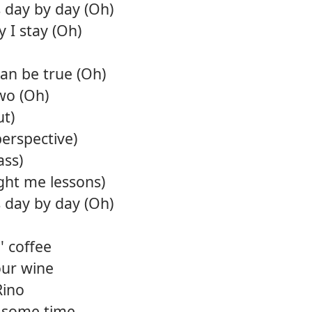
 day by day (Oh)
12.
Hey b
 I stay (Oh)
13.
What 
can be true (Oh)
14.
You g
two (Oh)
ut)
15.
Const
erspective)
ass)
ght me lessons)
 day by day (Oh)
' coffee
our wine
Rino
e some time