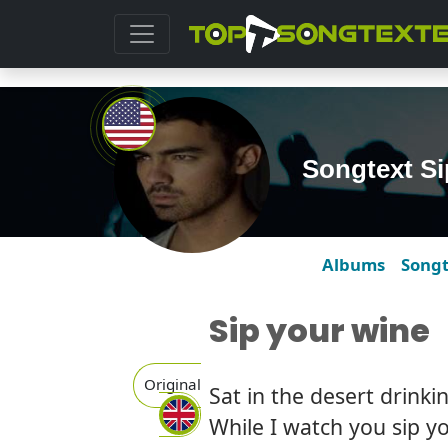
Songtext Si
Albums
Song
Sip your wine
Original
Sat in the desert drinkin
While I watch you sip y