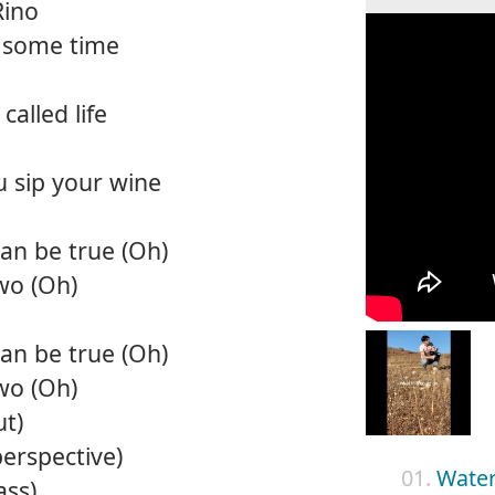
Rino
e some time
 called life
u sip your wine
can be true (Oh)
two (Oh)
can be true (Oh)
two (Oh)
ut)
erspective)
01.
Water
ass)