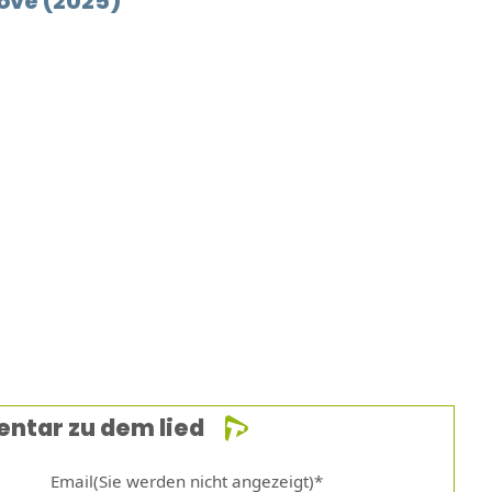
love (2025)
entar zu dem lied
Email(Sie werden nicht angezeigt)*