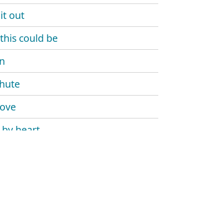
it out
this could be
n
hute
love
 by heart
y blonde
n best friend
t sunshine
our wine