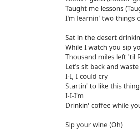
Taught me lessons (Tau
I'm learnin' two things 
Sat in the desert drinkin
While I watch you sip y
Thousand miles left 'til 
Let's sit back and wast
I-I, I could cry
Startin' to like this thing
I-I-I'm
Drinkin' coffee while yo
Sip your wine (Oh)