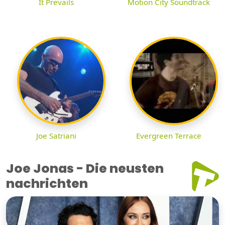
It Prevails
Motion City Soundtrack
Joe Satriani
Evergreen Terrace
Joe Jonas - Die neusten
nachrichten