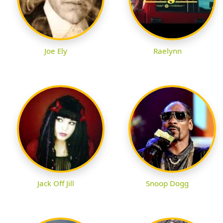
Joe Ely
Raelynn
Jack Off Jill
Snoop Dogg