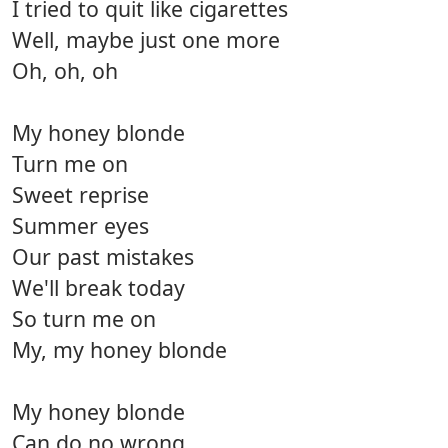
I tried to quit like cigarettes
Well, maybe just one more
Oh, oh, oh
My honey blonde
Turn me on
Sweet reprise
Summer eyes
Our past mistakes
We'll break today
So turn me on
My, my honey blonde
My honey blonde
Can do no wrong