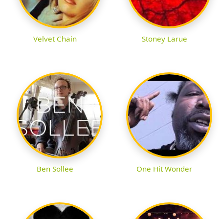
Velvet Chain
Stoney Larue
Ben Sollee
One Hit Wonder