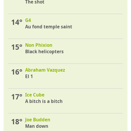
The shot
14°
G4
Au fond temple saint
15°
Non Phixion
Black helicopters
16°
Abraham Vazquez
El 1
17°
Ice Cube
A bitch is a bitch
18°
Joe Budden
Man down