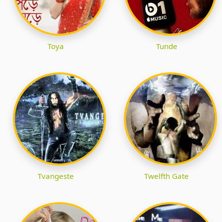
Toya
Tunde
Tvangeste
Twelfth Gate