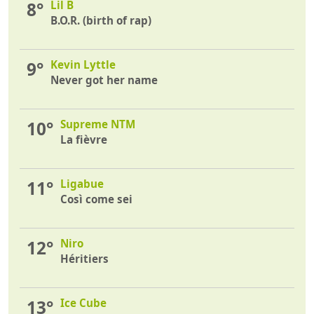
8°
Lil B
B.O.R. (birth of rap)
9°
Kevin Lyttle
Never got her name
10°
Supreme NTM
La fièvre
11°
Ligabue
Così come sei
12°
Niro
Héritiers
13°
Ice Cube