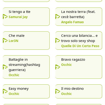
Si tengo a tte
La nostra terra (feat.
cecè barretta)
Samurai Jay
Angelo Famao
Che male
Cerco una bilancia… e
trovo solo sexy shop
Lor3N
Quelle Di Un Certo Peso
Battaglie in
Bravo ragazzo
streaming(hashtag
Occhic
guerriera)
Occhic
Easy money
Il mio destino
Occhic
Occhic