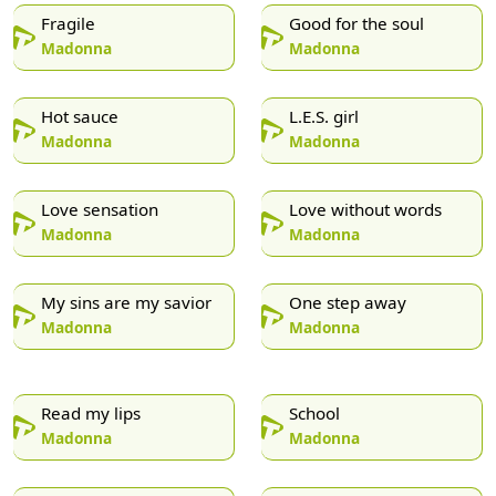
Fragile
Good for the soul
Madonna
Madonna
Hot sauce
L.E.S. girl
Madonna
Madonna
Love sensation
Love without words
Madonna
Madonna
My sins are my savior
One step away
Madonna
Madonna
Read my lips
School
Madonna
Madonna