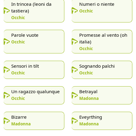
In trincea (leoni da
Numeri o niente
tastiera)
Occhic
Occhic
Parole vuote
Promesse al vento (oh
italia)
Occhic
Occhic
Sensori in tilt
Sognando palchi
Occhic
Occhic
Un ragazzo qualunque
Betrayal
Occhic
Madonna
Bizarre
Eveyrthing
Madonna
Madonna