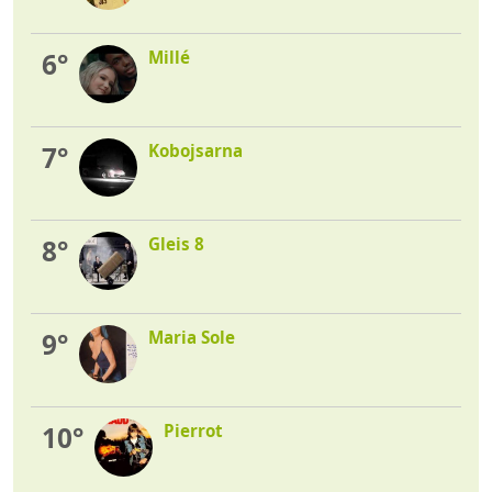
6°
Millé
7°
Kobojsarna
8°
Gleis 8
9°
Maria Sole
10°
Pierrot