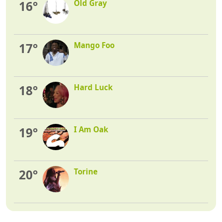
16°
Old Gray
17°
Mango Foo
18°
Hard Luck
19°
I Am Oak
20°
Torine