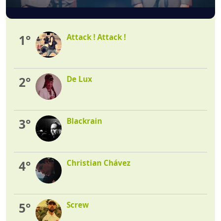
1°
Attack ! Attack !
2°
De Lux
3°
Blackrain
4°
Christian Chávez
5°
Screw