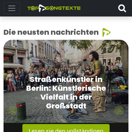
Die neusten nachrichten
Straßenkünstler in
Berlin: Künstlerische
Vielfalt in der
Großstadt
Previous
Next
Lesen sie den vollständigen