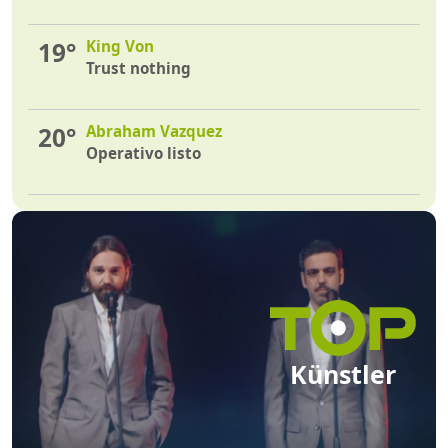
19°
King Von
Trust nothing
20°
Abraham Vazquez
Operativo listo
Künstler