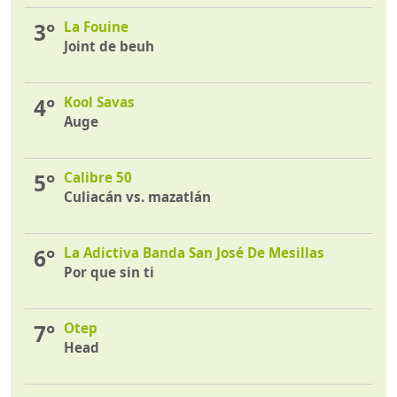
3°
La Fouine
Joint de beuh
4°
Kool Savas
Auge
5°
Calibre 50
Culiacán vs. mazatlán
6°
La Adictiva Banda San José De Mesillas
Por que sin ti
7°
Otep
Head