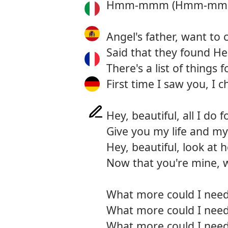
Hmm-mmm (Hmm-mm
Angel's father, want to 
Said that they found He
There's a list of things f
First time I saw you, I
Hey, beautiful, all I do 
Give you my life and my
Hey, beautiful, look at 
Now that you're mine, 
What more could I need
What more could I need?
What more could I need?