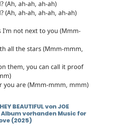
 (Ah, ah-ah, ah-ah)
12.
Hey b
 (Ah, ah-ah, ah-ah, ah-ah)
13.
What 
s I'm not next to you (Mmm-
14.
You g
with all the stars (Mmm-mmm,
15.
Const
 them, you can call it proof
mm)
ever you are (Mmm-mmm, mmm)
 HEY BEAUTIFUL von JOE
m Album vorhanden Music for
love (2025)