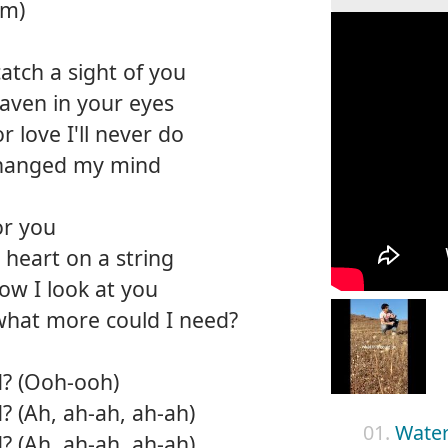
m)
catch a sight of you
aven in your eyes
or love I'll never do
 changed my mind
for you
 heart on a string
how I look at you
what more could I need?
? (Ooh-ooh)
 (Ah, ah-ah, ah-ah)
01.
Water
 (Ah, ah-ah, ah-ah)