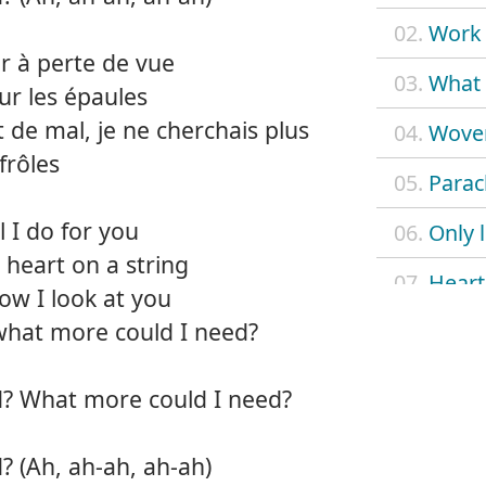
02.
Work 
er à perte de vue
03.
What 
ur les épaules
t de mal, je ne cherchais plus
04.
Wove
frôles
05.
Parac
l I do for you
06.
Only 
 heart on a string
07.
Heart
how I look at you
what more could I need?
08.
Hone
09.
My ow
? What more could I need?
10.
Velve
 (Ah, ah-ah, ah-ah)
11.
Sip y