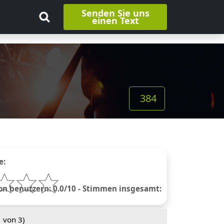
Senden Sie uns
einen Text
384
e:
 benutzern: 0.0/10 - Stimmen insgesamt:
1
von 3)