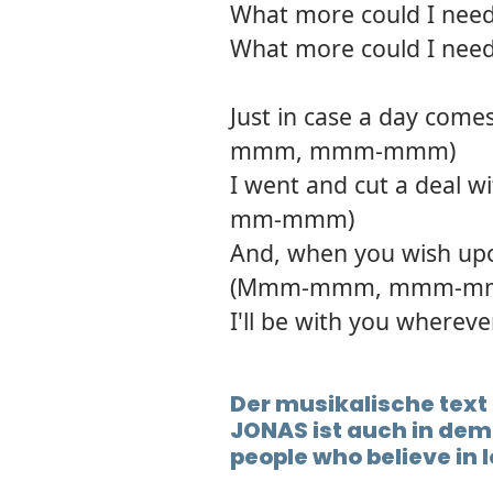
What more could I need?
What more could I need?
Just in case a day come
mmm, mmm-mmm)
I went and cut a deal 
mm-mmm)
And, when you wish upon
(Mmm-mmm, mmm-m
I'll be with you wher
Der musikalische text
JONAS ist auch in de
people who believe in 