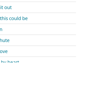
it out
this could be
n
hute
love
 by heart
y blonde
n best friend
t sunshine
our wine