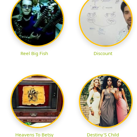
Reel Big Fish
Discount
Heavens To Betsy
Destiny'S Child