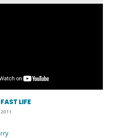
FAST LIFE
2011
orry