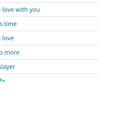
n love with you
is time
n love
o more
slayer
ife
 you mine
omaniac
ight now