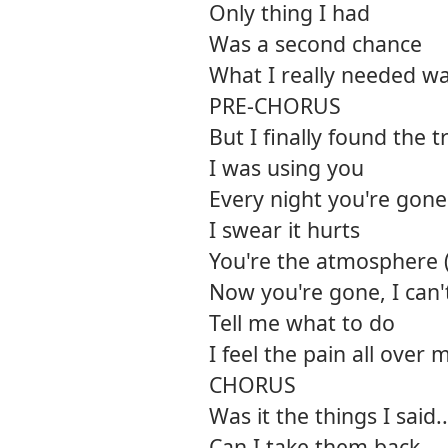
Only thing I had
Was a second chance
What I really needed w
PRE-CHORUS
But I finally found the t
I was using you
Every night you're gone
I swear it hurts
You're the atmosphere 
Now you're gone, I can't
Tell me what to do
I feel the pain all over
CHORUS
Was it the things I said..
Can I take them back...