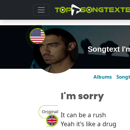
Songtext I'
Albums
Song
I'm sorry
Original
It can be a rush
Yeah it's like a drug