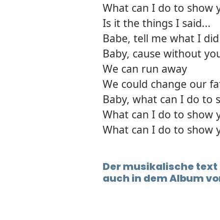
What can I do to show y
Is it the things I said...
Babe, tell me what I did
Baby, cause without you
We can run away
We could change our fa
Baby, what can I do to s
What can I do to show y
What can I do to show y
Der musikalische text
auch in dem Album vor