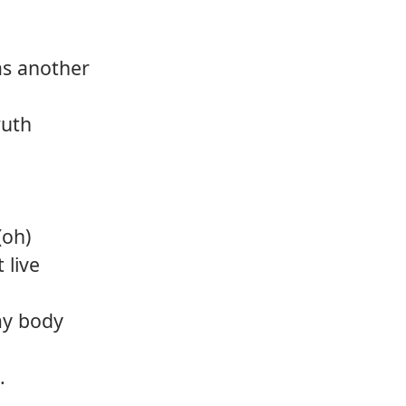
12.
Take 
as another
13.
Light
ruth
(oh)
 live
 my body
.