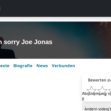
m sorry Joe Jonas
texte
Biografie
News
Verbunden
Bewerten si
Abstimmung von
0
Ändern video(