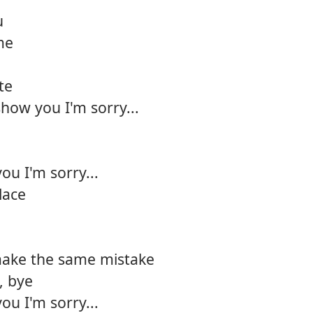
u
me
te
how you I'm sorry...
ou I'm sorry...
lace
 make the same mistake
, bye
ou I'm sorry...