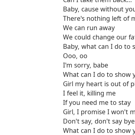
Baby, cause without yo
There's nothing left of 
We can run away
We could change our fa
Baby, what can I do to s
Ooo, oo
I'm sorry, babe
What can I do to show y
Girl my heart is out of p
I feel it, killing me
If you need me to stay
Girl, I promise I won't
Don't say, don't say bye
What can I do to show y