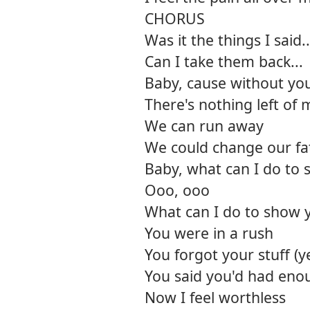
CHORUS
Was it the things I said..
Can I take them back...
Baby, cause without yo
There's nothing left of 
We can run away
We could change our fa
Baby, what can I do to s
Ooo, ooo
What can I do to show y
You were in a rush
You forgot your stuff (y
You said you'd had eno
Now I feel worthless