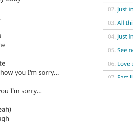
02.
Just i
.
03.
All th
u
04.
Just i
me
05.
See n
te
06.
Love 
how you I'm sorry...
07.
Fast l
ou I'm sorry...
08.
Make
09.
Sorry
eah)
ugh
10.
Klept
11.
Not r