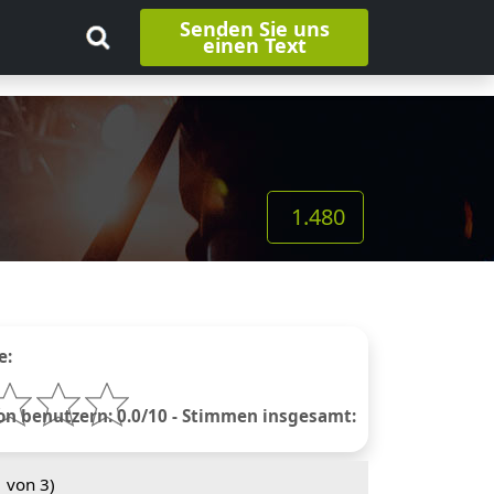
Senden Sie uns
einen Text
1.480
e:
 benutzern: 0.0/10 - Stimmen insgesamt:
1
von 3)