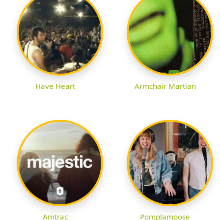
Have Heart
Armchair Martian
Amtrac
Pomplamoose