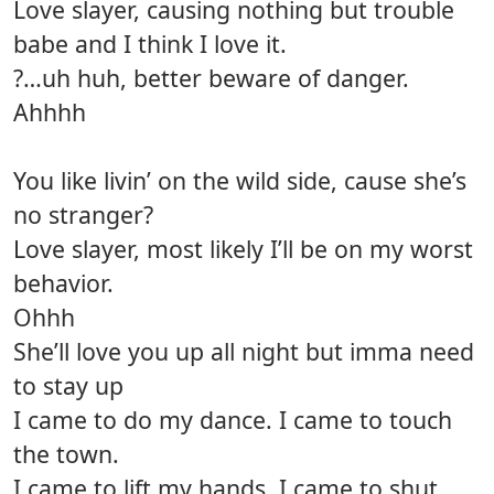
Love slayer, causing nothing but trouble
babe and I think I love it.
?…uh huh, better beware of danger.
Ahhhh
You like livin’ on the wild side, cause she’s
no stranger?
Love slayer, most likely I’ll be on my worst
behavior.
Ohhh
She’ll love you up all night but imma need
to stay up
I came to do my dance. I came to touch
the town.
I came to lift my hands. I came to shut