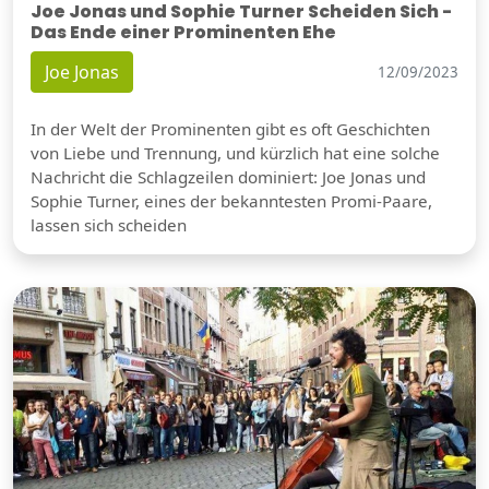
Joe Jonas und Sophie Turner Scheiden Sich -
Das Ende einer Prominenten Ehe
Joe Jonas
12/09/2023
In der Welt der Prominenten gibt es oft Geschichten
von Liebe und Trennung, und kürzlich hat eine solche
Nachricht die Schlagzeilen dominiert: Joe Jonas und
Sophie Turner, eines der bekanntesten Promi-Paare,
lassen sich scheiden