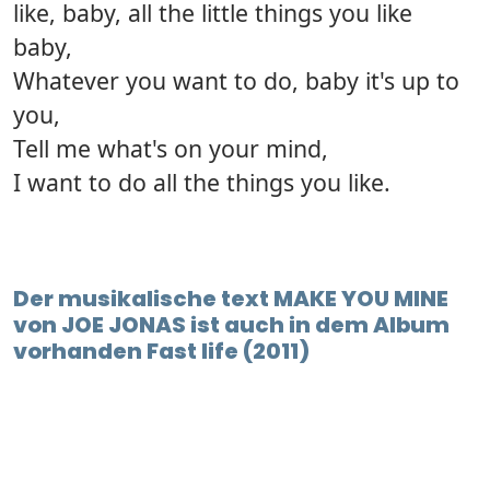
like, baby, all the little things you like
baby,
Whatever you want to do, baby it's up to
you,
Tell me what's on your mind,
I want to do all the things you like.
Der musikalische text MAKE YOU MINE
von JOE JONAS ist auch in dem Album
vorhanden Fast life (2011)