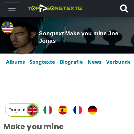
Songtext Make you mine Joe
Jonas
Albums
Songtexte
Biografie
News
Verbunde
Original
Make you mine