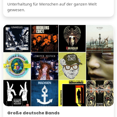
Unterhaltung für Menschen auf der ganzen Welt
gewesen.
Große deutsche Bands