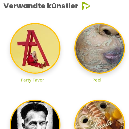
Verwandte künstler
Party Favor
Peel