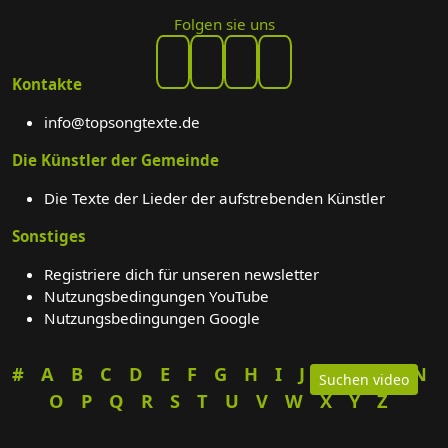
Folgen sie uns
Kontakte
info@topsongtexte.de
Die Künstler der Gemeinde
Die Texte der Lieder der aufstrebenden Künstler
Sonstiges
Registriere dich für unseren newsletter
Nutzungsbedingungen YouTube
Nutzungsbedingungen Google
#
A
B
C
D
E
F
G
H
I
J
K
L
M
N
Suchen video
O
P
Q
R
S
T
U
V
W
X
Y
Z